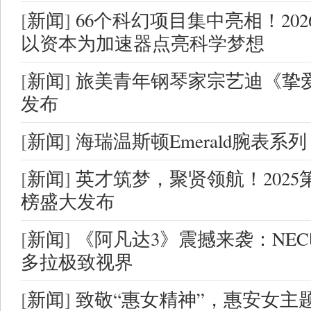
[
新闻
]
66个科幻项目集中亮相！20
以资本为加速器点亮科学梦想
[
新闻
]
旅美青年钢琴家宗艺迪《挚爱B
发布
[
新闻
]
海瑞温斯顿Emerald腕表系
[
新闻
]
英才筑梦，聚贤领航！202
榜盛大发布
[
新闻
]
《阿凡达3》震撼来袭：NE
多拉极致视界
[
新闻
]
致敬“惠女精神”，惠安女主