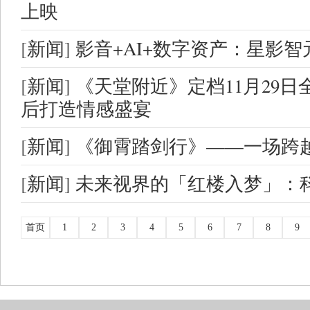
上映
[
新闻
]
影音+AI+数字资产：星影
[
新闻
]
《天堂附近》定档11月29日
后打造情感盛宴
[
新闻
]
《御霄踏剑行》——一场跨
[
新闻
]
未来视界的「红楼入梦」：
首页
1
2
3
4
5
6
7
8
9