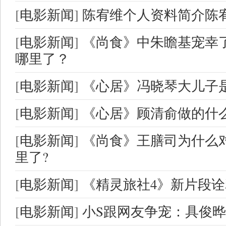
[
电影新闻
]
陈宥维个人资料简介陈
[
电影新闻
]
《尚食》中朱瞻基宠幸
哪里了？
[
电影新闻
]
《心居》冯晓琴大儿子
[
电影新闻
]
《心居》顾清俞做的什
[
电影新闻
]
《尚食》王膳司为什么
里了?
[
电影新闻
]
《精灵旅社4》新片段
[
电影新闻
]
小S跟网友争宠：具俊