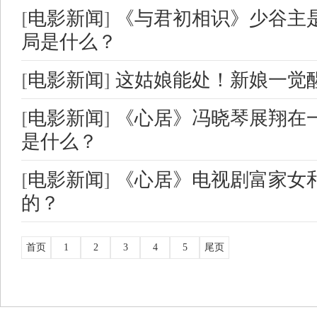
[
电影新闻
]
《与君初相识》少谷主
局是什么？
[
电影新闻
]
这姑娘能处！新娘一觉
[
电影新闻
]
《心居》冯晓琴展翔在
是什么？
[
电影新闻
]
《心居》电视剧富家女
的？
首页
1
2
3
4
5
尾页