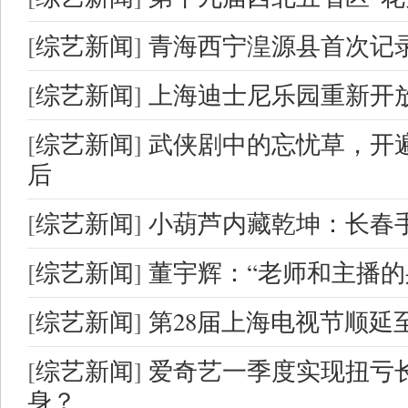
[
综艺新闻
]
青海西宁湟源县首次记
[
综艺新闻
]
上海迪士尼乐园重新开放
[
综艺新闻
]
武侠剧中的忘忧草，开
后
[
综艺新闻
]
小葫芦内藏乾坤：长春手
[
综艺新闻
]
董宇辉：“老师和主播的
[
综艺新闻
]
第28届上海电视节顺延
[
综艺新闻
]
爱奇艺一季度实现扭亏长
身？