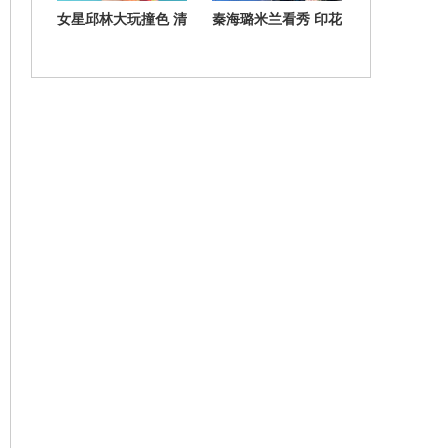
女星邱林大玩撞色 清
秦海璐米兰看秀 印花
新活力难掩性感魅力
短裙演绎宫廷复古风