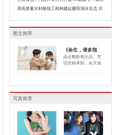
幕
生活美一面！
用高质量水利枢纽工程构建起鄱阳湖水生态 共
建共治共享大格局
图文推荐
《余生，请多指
教》杨紫肖战携手
由企鹅影视出品、梵
话世锦承制，巫天旭
走出困境，开启满
担任
分恋爱
写真推荐