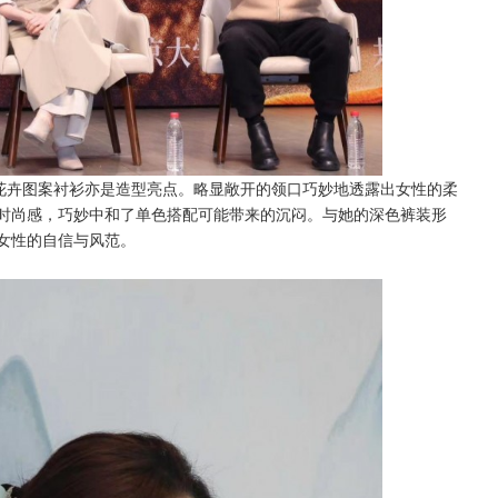
白色调花卉图案衬衫亦是造型亮点。略显敞开的领口巧妙地透露出女性的柔
时尚感，巧妙中和了单色搭配可能带来的沉闷。与她的深色裤装形
女性的自信与风范。