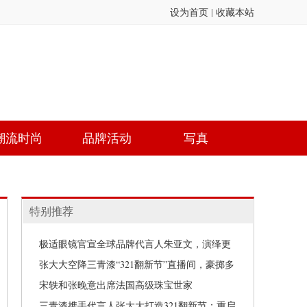
设为首页
|
收藏本站
潮流时尚
品牌活动
写真
特别推荐
极适眼镜官宣全球品牌代言人朱亚文，演绎更
高「极」的舒适眼镜
张大大空降三青漆“321翻新节”直播间，豪掷多
重好礼
宋轶和张晚意出席法国高级珠宝世家
Boucheron宝诗龙重庆星光68广场精品店璀璨揭
三青漆携手代言人张大大打造321翻新节：重启