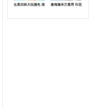
女星邱林大玩撞色 清
秦海璐米兰看秀 印花
新活力难掩性感魅力
短裙演绎宫廷复古风