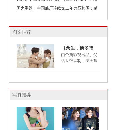
数有所下降
国之重器！中国船厂连续第二年力压韩国：荣
膺全球“造船之王”!--
图文推荐
《余生，请多指
教》杨紫肖战携手
由企鹅影视出品、梵
话世锦承制，巫天旭
走出困境，开启满
担任
分恋爱
写真推荐