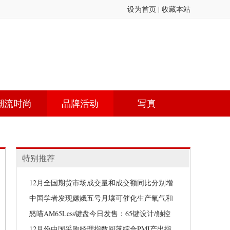
设为首页
|
收藏本站
潮流时尚
品牌活动
写真
特别推荐
12月全国期货市场成交量和成交额同比分别增
长11.22%和7.29%
中国学者发现嫦娥五号月壤可催化生产氧气和
燃料
怒喵AM65Less键盘今日发售：65键设计/触控
取代方向键，2780元
12月份中国采购经理指数回落综合PMI产出指