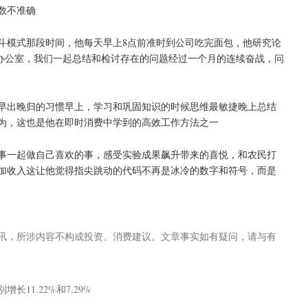
数不准确
斗模式那段时间，他每天早上8点前准时到公司吃完面包，他研究论
达办公室，我们一起总结和检讨存在的问题经过一个月的连续奋战，问
早出晚归的习惯早上，学习和巩固知识的时候思维最敏捷晚上总结
为，这也是他在即时消费中学到的高效工作方法之一
事一起做自己喜欢的事，感受实验成果飙升带来的喜悦，和农民打
加收入这让他觉得指尖跳动的代码不再是冰冷的数字和符号，而是
讯，所涉内容不构成投资、消费建议。文章事实如有疑问，请与有
11.22%和7.29%