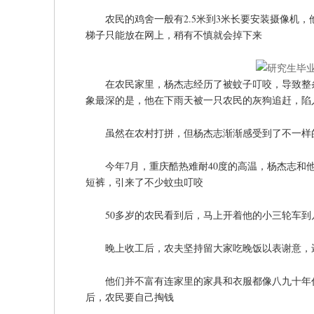
农民的鸡舍一般有2.5米到3米长要安装摄像机
梯子只能放在网上，稍有不慎就会掉下来
在农民家里，杨杰志经历了被蚊子叮咬，导致整
象最深的是，他在下雨天被一只农民的灰狗追赶，陷
虽然在农村打拼，但杨杰志渐渐感受到了不一样
今年7月，重庆酷热难耐40度的高温，杨杰志
短裤，引来了不少蚊虫叮咬
50多岁的农民看到后，马上开着他的小三轮车
晚上收工后，农夫坚持留大家吃晚饭以表谢意，
他们并不富有连家里的家具和衣服都像八九十年
后，农民要自己掏钱