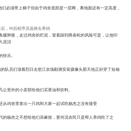
，他们必须带上梯子但由于鸡舍底部是一层网，离地面还有一定高度，
条腿肿胀，走过鸡舍的烂泥，冒着踩到两条蛇的风险可是，让他印
入泥沼
的快乐。
和他的队员们顶着烈日去垫江农场勘测安装摄像头那天他正好穿了短袖
到几公里外的小卖部给他们买香油和饮料。
还从鸡舍里拿出一只鸡和大家一起试吃杨杰之没有接受
代的杨杰之不想给他们添麻烦，更何况农民只是帮人养鸡吃了之